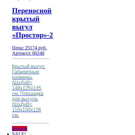
Переносной
крытый
выгул
«Простор»-2
Цена:
25174
руб.
Артикул: 00248
Крытый выгул.
Габаритные
размеры,
(ШхДхВ):
148х125х135
см.
Площадка
для выгула,
(ШхДхВ):
116х100х128
см.
Купить
SALE!