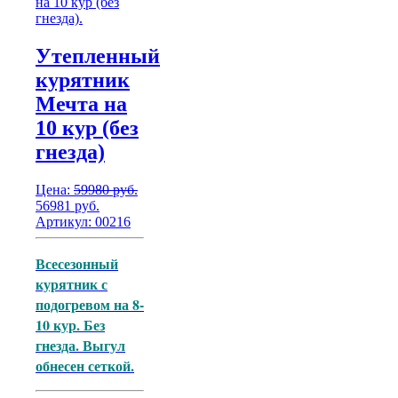
Утепленный
курятник
Мечта на
10 кур (без
гнезда)
Цена:
59980
руб.
Первоначальная
Текущая
56981
руб.
цена
цена:
Артикул: 00216
составляла
56981
59980
руб..
Всесезонный
руб..
курятник с
подогревом на 8-
10 кур. Без
гнезда. Выгул
обнесен сеткой.