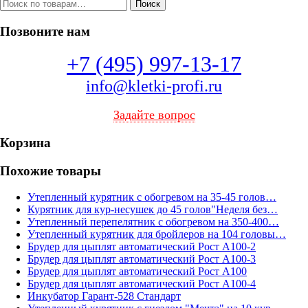
Искать:
Поиск
Позвоните нам
+7 (495) 997-13-17
info@kletki-profi.ru
Задайте вопрос
Корзина
Похожие товары
Утепленный курятник с обогревом на 35-45 голов…
Курятник для кур-несушек до 45 голов"Неделя без…
Утепленный перепелятник с обогревом на 350-400…
Утепленный курятник для бройлеров на 104 головы…
Брудер для цыплят автоматический Рост А100-2
Брудер для цыплят автоматический Рост А100-3
Брудер для цыплят автоматический Рост А100
Брудер для цыплят автоматический Рост А100-4
Инкубатор Гарант-528 Стандарт