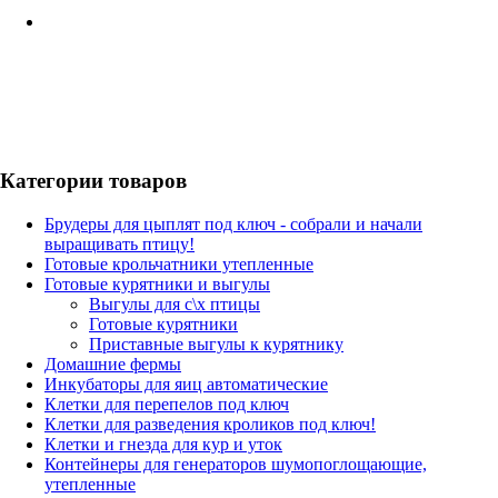
получения груза.
Доставка до терминала транспортной компании — 350 руб
и 450 руб крупногабаритного груза (от 70 кг)
Условия самовывоза
Заказ товара, можно осуществить по телефону в часы работы
интернет-магазина.
Категории товаров
Брудеры для цыплят под ключ - собрали и начали
выращивать птицу!
Готовые крольчатники утепленные
Готовые курятники и выгулы
Выгулы для с\х птицы
Готовые курятники
Приставные выгулы к курятнику
Домашние фермы
Инкубаторы для яиц автоматические
Клетки для перепелов под ключ
Клетки для разведения кроликов под ключ!
Клетки и гнезда для кур и уток
Контейнеры для генераторов шумопоглощающие,
утепленные