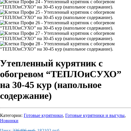
Утепленный курятник с
обогревом “ТЕПЛОиСУХО”
на 30-45 кур (напольное
содержание)
Категории:
Готовые курятники
,
Готовые курятники и выгулы
,
Новинки
Первоначальная
Текущая
Цена:
236496
руб.
182102
руб.