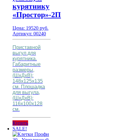
курятнику
«Простор»-2П
Цена:
19520
руб.
Артикул: 00240
Приставной
выгул для
курятника.
Габаритные
размеры,
(ШхДхВ):
148х125х135
см.
Площадка
для выгула,
(ШхДхВ):
116х100х128
см.
Купить
SALE!