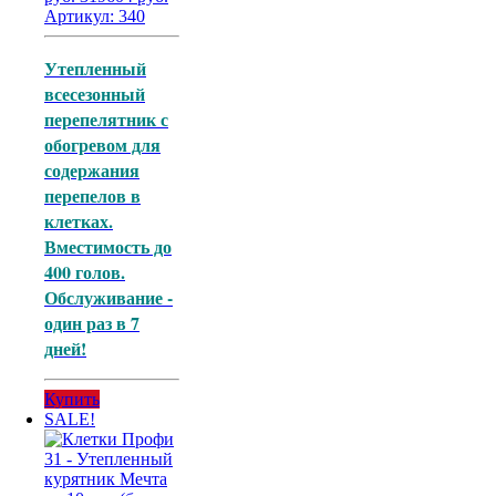
цена
цена:
Артикул: 340
составляла
319604
415070
руб..
Утепленный
руб..
всесезонный
перепелятник с
обогревом для
содержания
перепелов в
клетках.
Вместимость до
400 голов.
Обслуживание -
один раз в 7
дней!
Купить
SALE!