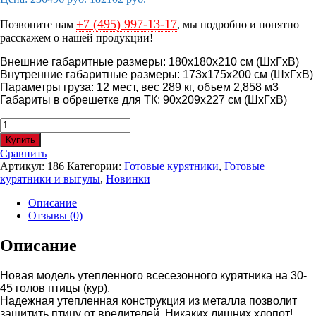
цена
цена:
+7 (495) 997-13-17
составляла
182102
Позвоните нам
, мы подробно и понятно
236496
руб..
расскажем о нашей продукции!
руб..
Внешние габаритные размеры: 180х180х210 см (ШхГхВ)
Внутренние габаритные размеры: 173х175х200 см (ШхГхВ)
Параметры груза: 12 мест, вес 289 кг, объем 2,858 м3
Габариты в обрешетке для ТК: 90х209х227 см (ШхГхВ)
Количество
товара
Купить
Утепленный
Сравнить
курятник
Артикул:
186
Категории:
Готовые курятники
,
Готовые
с
курятники и выгулы
,
Новинки
обогревом
“ТЕПЛОиСУХО”
Описание
на
Отзывы (0)
30-
45
Описание
кур
(напольное
Новая модель утепленного всесезонного курятника на 30-
содержание)
45 голов птицы (кур).
Надежная утепленная конструкция из металла позволит
защитить птицу от вредителей. Никаких лишних хлопот!