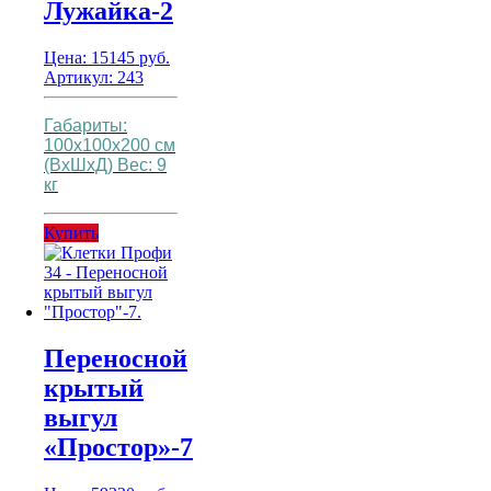
Лужайка-2
Цена:
15145
руб.
Артикул: 243
Габариты:
100х100х200 см
(ВхШхД)
Вес: 9
кг
Купить
Переносной
крытый
выгул
«Простор»-7