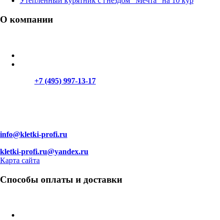
Утепленный курятник с гнездом "Мечта" на 10 кур
О компании
График работы:
Пн-Пт: 8:00 — 22:00
Сб-Вс: 9:30 — 22:00
Телефон:
+7 (495) 997-13-17
Адрес: Московская область, г. Москва, ул. Верейская, 29
Почта:
info@kletki-profi.ru
kletki-profi.ru@yandex.ru
Карта сайта
Способы оплаты и доставки
Способы оплаты:
Наличными при получении курьеру только по Москве и