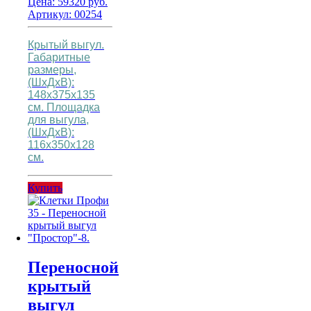
Цена:
59320
руб.
Артикул: 00254
Крытый выгул.
Габаритные
размеры,
(ШхДхВ):
148х375х135
см.
Площадка
для выгула,
(ШхДхВ):
116х350х128
см.
Купить
Переносной
крытый
выгул