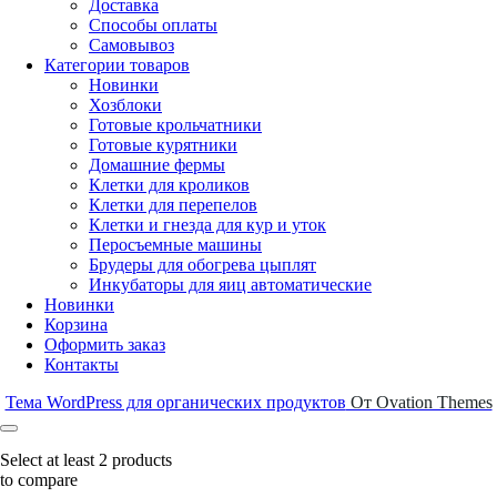
Доставка
Способы оплаты
Самовывоз
Категории товаров
Новинки
Хозблоки
Готовые крольчатники
Готовые курятники
Домашние фермы
Клетки для кроликов
Клетки для перепелов
Клетки и гнезда для кур и уток
Перосъемные машины
Брудеры для обогрева цыплят
Инкубаторы для яиц автоматические
Новинки
Корзина
Оформить заказ
Контакты
Тема WordPress для органических продуктов
От Ovation Themes
Select at least 2 products
to compare