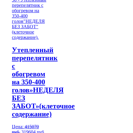
Утепленный
перепелятник
с
обогревом
на 350-400
голов»НЕДЕЛЯ
БЕЗ
ЗАБОТ»(клеточное
содержание)
Цена:
415070
Первоначальная
Текущая
руб.
319604
руб.