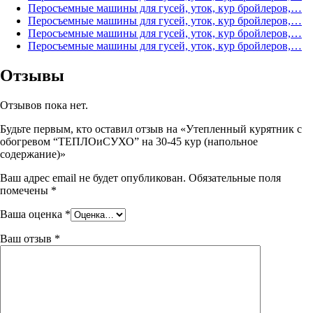
Перосъемные машины для гусей, уток, кур бройлеров,…
Перосъемные машины для гусей, уток, кур бройлеров,…
Перосъемные машины для гусей, уток, кур бройлеров,…
Перосъемные машины для гусей, уток, кур бройлеров,…
Отзывы
Отзывов пока нет.
Будьте первым, кто оставил отзыв на «Утепленный курятник с
обогревом “ТЕПЛОиСУХО” на 30-45 кур (напольное
содержание)»
Ваш адрес email не будет опубликован.
Обязательные поля
помечены
*
Ваша оценка
*
Ваш отзыв
*