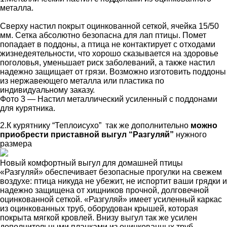
металла.
Сверху настил покрыт оцинкованной сеткой, ячейка 15/50
мм. Сетка абсолютно безопасна для лап птицы. Помет
попадает в поддоны, а птица не контактирует с отходами
жизнедеятельности, что хорошо сказывается на здоровье
поголовья, уменьшает риск заболеваний, а также настил
надежно защищает от грязи. Возможно изготовить поддоны
из нержавеющего металла или пластика по
индивидуальному заказу.
Фото 3 — Настил металлический усиленный с поддонами
для курятника.
2.К курятнику “Теплоисухо” так же дополнительно
можно
приобрести приставной выгул “Разгуляй”
нужного
размера
Новый комфортный выгул для домашней птицы
«Разгуляй» обеспечивает безопасные прогулки на свежем
воздухе: птица никуда не убежит, не испортит ваши грядки и
надежно защищена от хищников прочной, долговечной
оцинкованной сеткой. «Разгуляй» имеет усиленный каркас
из оцинкованных труб, оборудован крышей, которая
покрыта мягкой кровлей. Внизу выгул так же усилен
дополнительными планками из оцинкованных труб,