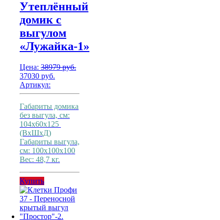
Утеплённый
домик с
выгулом
«Лужайка-1»
Цена:
38979
руб.
Первоначальная
Текущая
37030
руб.
цена
цена:
Артикул:
составляла
37030
38979
руб..
Габариты домика
руб..
без выгула, см:
104х60х125
(ВхШхД)
Габариты выгула,
см: 100х100х100
Вес: 48,7 кг.
Купить