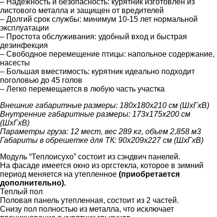
– Надежность и безопасность: курятник изготовлен из
листового металла и защищен от вредителей
– Долгий срок службы: минимум 10-15 лет нормальной
эксплуатации
– Простота обслуживания: удобный вход и быстрая
дезинфекция
– Свободное перемещение птицы: напольное содержание,
насесты
– Большая вместимость: курятник идеально подходит
поголовью до 45 голов
– Легко перемещается в любую часть участка
Внешние габаритные размеры: 180х180х210 см (ШхГхВ)
Внутренние габаритные размеры: 173х175х200 см
(ШхГхВ)
Параметры груза: 12 мест, вес 289 кг, объем 2,858 м3
Габариты в обрешетке для ТК: 90х209х227 см (ШхГхВ)
Модуль “Теплоисухо” состоит из сэндвич панелей.
На фасаде имеется окно из оргстекла, которое в зимний
период меняется на утепленное
(приобретается
дополнительно).
Теплый пол
Половая панель утепленная, состоит из 2 частей.
Снизу пол полностью из металла, что исключает