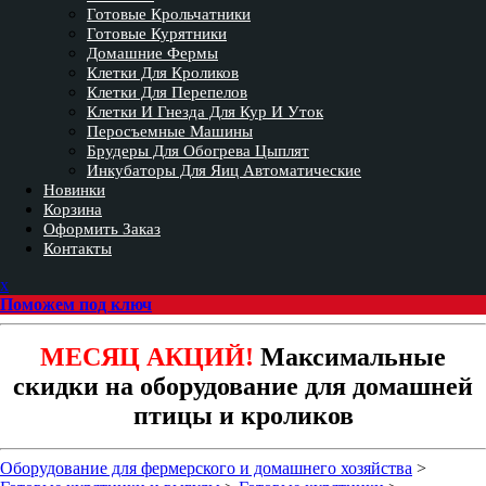
Готовые Крольчатники
Готовые Курятники
Домашние Фермы
Клетки Для Кроликов
Клетки Для Перепелов
Клетки И Гнезда Для Кур И Уток
Перосъемные Машины
Брудеры Для Обогрева Цыплят
Инкубаторы Для Яиц Автоматические
Новинки
Корзина
Оформить Заказ
Контакты
Закрыть
x
меню
Поможем под ключ
МЕСЯЦ АКЦИЙ!
Максимальные
скидки на оборудование для домашней
птицы и кроликов
Оборудование для фермерского и домашнего хозяйства
>