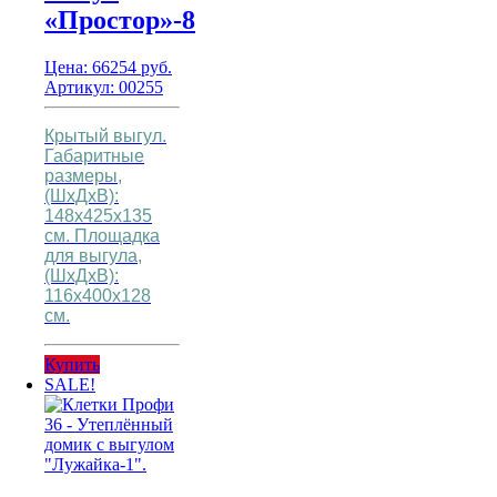
«Простор»-8
Цена:
66254
руб.
Артикул: 00255
Крытый выгул.
Габаритные
размеры,
(ШхДхВ):
148х425х135
см.
Площадка
для выгула,
(ШхДхВ):
116х400х128
см.
Купить
SALE!